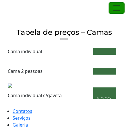
Pular
para
o
Camas
conteúdo
Tabela de preços – Camas
Cama individual
€
0.00
Cama 2 pessoas
€
0.00
Cama individual c/gaveta
€
0.00
Contatos
Serviços
Galeria