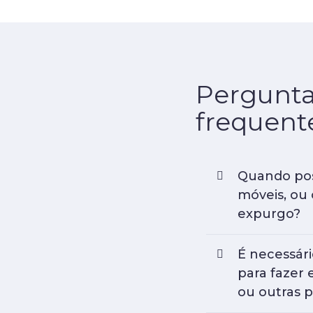
Perguntas frequentes
Pergunt
frequent
Quando pos
móveis, ou 
expurgo?
É necessár
para fazer
ou outras 