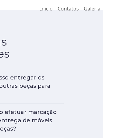
Inicio
Contatos
Galeria
as
es
so entregar os
outras peças para
io efetuar marcação
 entrega de móveis
peças?