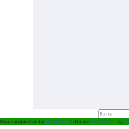
Proudly powered by
WordPress
| Theme:
CloudPress
by
S