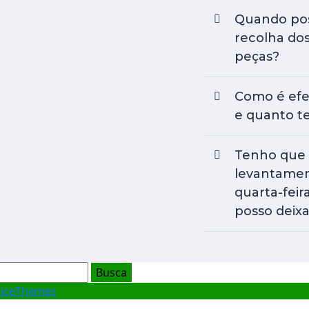
Quando pos
recolha do
peças?
Como é efe
e quanto 
Tenho que 
levantamen
quarta-fei
posso deixa
piceThemes