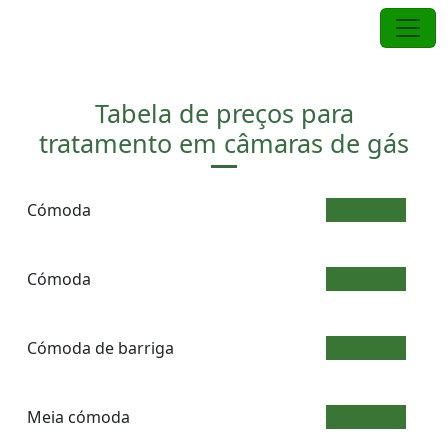
Pular
para
o
Cómoda/Papeleira/Escrivaninha
conteúdo
Tabela de preços para
tratamento em câmaras de gás
Cómoda
35.00
Cómoda
25.00
Cómoda de barriga
30.00
Meia cómoda
21.00